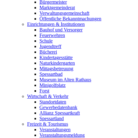
Bürgermeister
Marktgemeinderat
Verwaltungsgemeinschaft
Öffentliche Bekanntmachungen
Einrichtungen & Institutionen
Bauhof und Versorger
Feuerwehren
Schule
Jugendtreff
Bücherei
Kindertagesstätte
Naturkindergarten
Mittagsbetreuung
Spessartbad
Museum im Alten Rathaus
Minigolfplatz
Forst
Wirtschaft & Verkehr
Standortdaten
Gewerbedatenbank
Allianz Spessartkraft
Spessartland
Freizeit & Tourismus
Veranstaltungen
Veranstaltungsmeldung