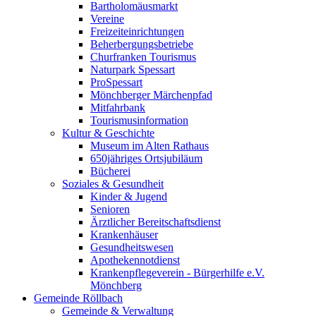
Bartholomäusmarkt
Vereine
Freizeiteinrichtungen
Beherbergungsbetriebe
Churfranken Tourismus
Naturpark Spessart
ProSpessart
Mönchberger Märchenpfad
Mitfahrbank
Tourismusinformation
Kultur & Geschichte
Museum im Alten Rathaus
650jähriges Ortsjubiläum
Bücherei
Soziales & Gesundheit
Kinder & Jugend
Senioren
Ärztlicher Bereitschaftsdienst
Krankenhäuser
Gesundheitswesen
Apothekennotdienst
Krankenpflegeverein - Bürgerhilfe e.V.
Mönchberg
Gemeinde Röllbach
Gemeinde & Verwaltung