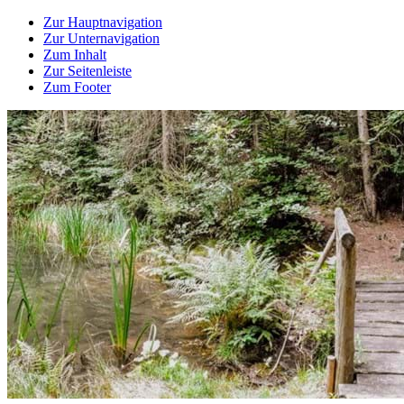
Zur Hauptnavigation
Zur Unternavigation
Zum Inhalt
Zur Seitenleiste
Zum Footer