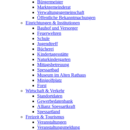
Bürgermeister
Marktgemeinderat
Verwaltungsgemeinschaft
Öffentliche Bekanntmachungen
Einrichtungen & Institutionen
Bauhof und Versorger
Feuerwehren
Schule
Jugendtreff
Bücherei
Kindertagesstätte
Naturkindergarten
Mittagsbetreuung
Spessartbad
Museum im Alten Rathaus
Minigolfplatz
Forst
Wirtschaft & Verkehr
Standortdaten
Gewerbedatenbank
Allianz Spessartkraft
Spessartland
Freizeit & Tourismus
Veranstaltungen
Veranstaltungsmeldung