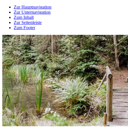
Zur Hauptnavigation
Zur Unternavigation
Zum Inhalt
Zur Seitenleiste
Zum Footer