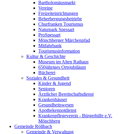
Bartholomäusmarkt
Vereine
Freizeiteinrichtungen
Beherbergungsbetriebe
Churfranken Tourismus
Naturpark Spessart
ProSpessart
Mönchberger Märchenpfad
Mitfahrbank
Tourismusinformation
Kultur & Geschichte
Museum im Alten Rathaus
650jähriges Ortsjubiläum
Bücherei
Soziales & Gesundheit
Kinder & Jugend
Senioren
Ärztlicher Bereitschaftsdienst
Krankenhäuser
Gesundheitswesen
Apothekennotdienst
Krankenpflegeverein - Bürgerhilfe e.V.
Mönchberg
Gemeinde Röllbach
Gemeinde & Verwaltung