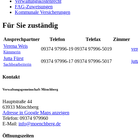
Verwaltungskostenrecht
FAG-Zuweisungen
Kommunale Versicherungen
Für Sie zuständig
Ansprechpartner
Telefon
Telefax
Zimmer
Verena
Weis
09374 97996-19
09374 97996-5019
ve
Kämmerin
Jutta
Fürst
09374 97996-17
09374 97996-5017
jut
Sachbearbeiterin
Kontakt
Verwaltungsgemeinschaft Mönchberg
Hauptstraße 44
63933
Mönchberg
Adresse in Google Maps anzeigen
Telefon:
09374 979960
E-Mail:
info@moenchberg.de
Öffnungszeiten