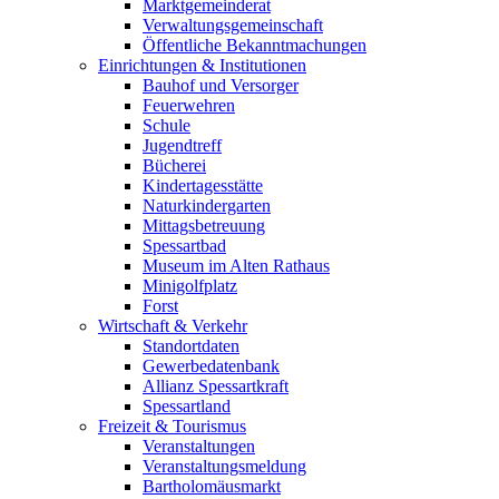
Marktgemeinderat
Verwaltungsgemeinschaft
Öffentliche Bekanntmachungen
Einrichtungen & Institutionen
Bauhof und Versorger
Feuerwehren
Schule
Jugendtreff
Bücherei
Kindertagesstätte
Naturkindergarten
Mittagsbetreuung
Spessartbad
Museum im Alten Rathaus
Minigolfplatz
Forst
Wirtschaft & Verkehr
Standortdaten
Gewerbedatenbank
Allianz Spessartkraft
Spessartland
Freizeit & Tourismus
Veranstaltungen
Veranstaltungsmeldung
Bartholomäusmarkt