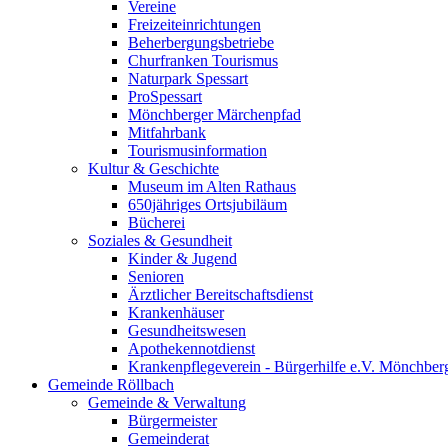
Vereine
Freizeiteinrichtungen
Beherbergungsbetriebe
Churfranken Tourismus
Naturpark Spessart
ProSpessart
Mönchberger Märchenpfad
Mitfahrbank
Tourismusinformation
Kultur & Geschichte
Museum im Alten Rathaus
650jähriges Ortsjubiläum
Bücherei
Soziales & Gesundheit
Kinder & Jugend
Senioren
Ärztlicher Bereitschaftsdienst
Krankenhäuser
Gesundheitswesen
Apothekennotdienst
Krankenpflegeverein - Bürgerhilfe e.V. Mönchber
Gemeinde Röllbach
Gemeinde & Verwaltung
Bürgermeister
Gemeinderat