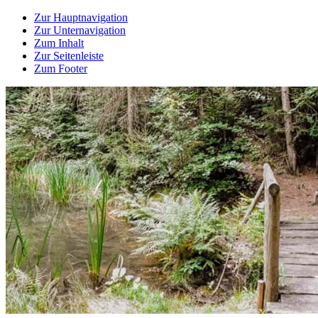
Zur Hauptnavigation
Zur Unternavigation
Zum Inhalt
Zur Seitenleiste
Zum Footer