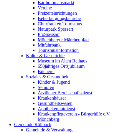
Bartholomäusmarkt
Vereine
Freizeiteinrichtungen
Beherbergungsbetriebe
Churfranken Tourismus
Naturpark Spessart
ProSpessart
Mönchberger Märchenpfad
Mitfahrbank
Tourismusinformation
Kultur & Geschichte
Museum im Alten Rathaus
650jähriges Ortsjubiläum
Bücherei
Soziales & Gesundheit
Kinder & Jugend
Senioren
Ärztlicher Bereitschaftsdienst
Krankenhäuser
Gesundheitswesen
Apothekennotdienst
Krankenpflegeverein - Bürgerhilfe e.V.
Mönchberg
Gemeinde Röllbach
Gemeinde & Verwaltung