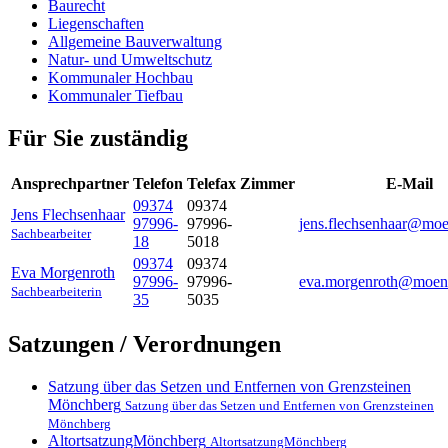
Baurecht
Liegenschaften
Allgemeine Bauverwaltung
Natur- und Umweltschutz
Kommunaler Hochbau
Kommunaler Tiefbau
Für Sie zuständig
Ansprechpartner
Telefon
Telefax
Zimmer
E-Mail
09374
09374
Jens
Flechsenhaar
97996-
97996-
jens.flechsenhaar@mo
Sachbearbeiter
18
5018
09374
09374
Eva
Morgenroth
97996-
97996-
eva.morgenroth@moen
Sachbearbeiterin
35
5035
Satzungen / Verordnungen
Satzung über das Setzen und Entfernen von Grenzsteinen
Mönchberg
Satzung über das Setzen und Entfernen von Grenzsteinen
Mönchberg
AltortsatzungMönchberg
AltortsatzungMönchberg