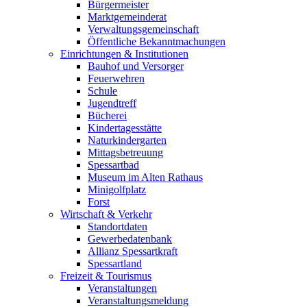
Bürgermeister
Marktgemeinderat
Verwaltungsgemeinschaft
Öffentliche Bekanntmachungen
Einrichtungen & Institutionen
Bauhof und Versorger
Feuerwehren
Schule
Jugendtreff
Bücherei
Kindertagesstätte
Naturkindergarten
Mittagsbetreuung
Spessartbad
Museum im Alten Rathaus
Minigolfplatz
Forst
Wirtschaft & Verkehr
Standortdaten
Gewerbedatenbank
Allianz Spessartkraft
Spessartland
Freizeit & Tourismus
Veranstaltungen
Veranstaltungsmeldung