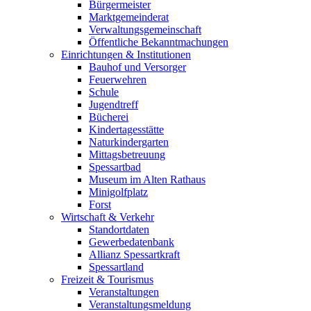
Bürgermeister
Marktgemeinderat
Verwaltungsgemeinschaft
Öffentliche Bekanntmachungen
Einrichtungen & Institutionen
Bauhof und Versorger
Feuerwehren
Schule
Jugendtreff
Bücherei
Kindertagesstätte
Naturkindergarten
Mittagsbetreuung
Spessartbad
Museum im Alten Rathaus
Minigolfplatz
Forst
Wirtschaft & Verkehr
Standortdaten
Gewerbedatenbank
Allianz Spessartkraft
Spessartland
Freizeit & Tourismus
Veranstaltungen
Veranstaltungsmeldung