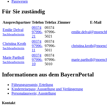
Passwesen
Für Sie zuständig
Ansprechpartner
Telefon
Telefax
Zimmer
E-Mail
09374
09374
Emilie
Delval
97996-
97996-
emilie.delval@moench
Sachbearbeiterin
21
5021
09374
09374
Christina
Kroth
97996-
97996-
christina.kroth@moenc
Sachbearbeiterin
11
5011
09374
09374
Marie
Partholl
97996-
97996-
marie.partholl@moenc
Sachbearbeiterin
10
5010
Informationen aus dem BayernPortal
Führungszeugnis; Erteilung
Kinderreisepass; Ausstellung und Verlängerung
Personalausweis; Ausstellung
Kontakt