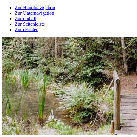
Zur Hauptnavigation
Zur Unternavigation
Zum Inhalt
Zur Seitenleiste
Zum Footer