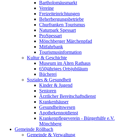
Bartholomäusmarkt
Vereine
Freizeiteinrichtungen
Beherbergungsbetriebe
Churfranken Tourismus
Naturpark Spessart
ProSpessart
Mönchberger Märchenpfad
Mitfahrbank
Tourismusinformation
Kultur & Geschichte
Museum im Alten Rathaus
650jähriges Ortsjubiläum
Bücherei
Soziales & Gesundheit
Kinder & Jugend
Senioren
Ärztlicher Bereitschaftsdienst
Krankenhäuser
Gesundheitswesen
Apothekennotdienst
Krankenpflegeverein - Bürgerhilfe e.V.
Mönchberg
Gemeinde Röllbach
Gemeinde & Verwaltung