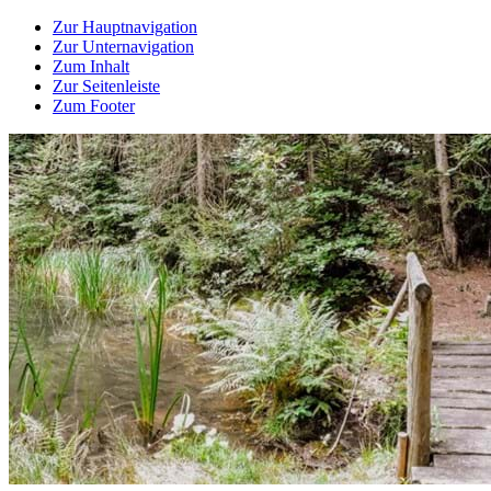
Zur Hauptnavigation
Zur Unternavigation
Zum Inhalt
Zur Seitenleiste
Zum Footer