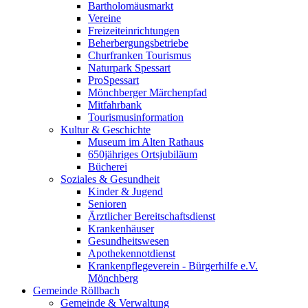
Bartholomäusmarkt
Vereine
Freizeiteinrichtungen
Beherbergungsbetriebe
Churfranken Tourismus
Naturpark Spessart
ProSpessart
Mönchberger Märchenpfad
Mitfahrbank
Tourismusinformation
Kultur & Geschichte
Museum im Alten Rathaus
650jähriges Ortsjubiläum
Bücherei
Soziales & Gesundheit
Kinder & Jugend
Senioren
Ärztlicher Bereitschaftsdienst
Krankenhäuser
Gesundheitswesen
Apothekennotdienst
Krankenpflegeverein - Bürgerhilfe e.V.
Mönchberg
Gemeinde Röllbach
Gemeinde & Verwaltung