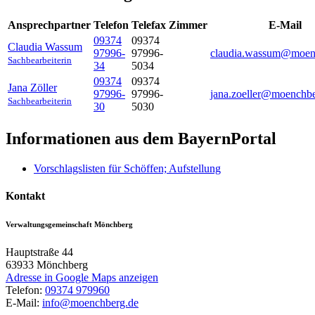
Ansprechpartner
Telefon
Telefax
Zimmer
E-Mail
09374
09374
Claudia
Wassum
97996-
97996-
claudia.wassum@moen
Sachbearbeiterin
34
5034
09374
09374
Jana
Zöller
97996-
97996-
jana.zoeller@moenchbe
Sachbearbeiterin
30
5030
Informationen aus dem BayernPortal
Vorschlagslisten für Schöffen; Aufstellung
Kontakt
Verwaltungsgemeinschaft Mönchberg
Hauptstraße 44
63933
Mönchberg
Adresse in Google Maps anzeigen
Telefon:
09374 979960
E-Mail:
info@moenchberg.de