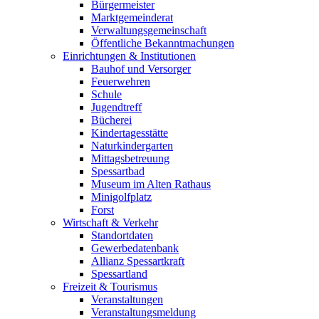
Bürgermeister
Marktgemeinderat
Verwaltungsgemeinschaft
Öffentliche Bekanntmachungen
Einrichtungen & Institutionen
Bauhof und Versorger
Feuerwehren
Schule
Jugendtreff
Bücherei
Kindertagesstätte
Naturkindergarten
Mittagsbetreuung
Spessartbad
Museum im Alten Rathaus
Minigolfplatz
Forst
Wirtschaft & Verkehr
Standortdaten
Gewerbedatenbank
Allianz Spessartkraft
Spessartland
Freizeit & Tourismus
Veranstaltungen
Veranstaltungsmeldung