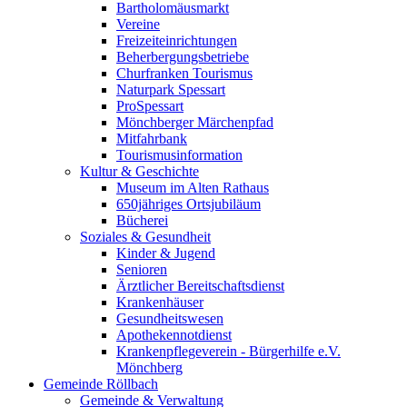
Bartholomäusmarkt
Vereine
Freizeiteinrichtungen
Beherbergungsbetriebe
Churfranken Tourismus
Naturpark Spessart
ProSpessart
Mönchberger Märchenpfad
Mitfahrbank
Tourismusinformation
Kultur & Geschichte
Museum im Alten Rathaus
650jähriges Ortsjubiläum
Bücherei
Soziales & Gesundheit
Kinder & Jugend
Senioren
Ärztlicher Bereitschaftsdienst
Krankenhäuser
Gesundheitswesen
Apothekennotdienst
Krankenpflegeverein - Bürgerhilfe e.V.
Mönchberg
Gemeinde Röllbach
Gemeinde & Verwaltung