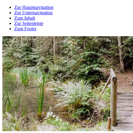
Zur Hauptnavigation
Zur Unternavigation
Zum Inhalt
Zur Seitenleiste
Zum Footer