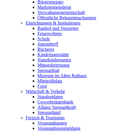
Bürgermeister
Marktgemeinderat
Verwaltungsgemeinschaft
Öffentliche Bekanntmachungen
Einrichtungen & Institutionen
Bauhof und Versorger
Feuerwehren
Schule
Jugendtreff
Bücherei
Kindertagesstätte
Naturkindergarten
Mittagsbetreuung
Spessartbad
Museum im Alten Rathaus
Minigolfplatz
Forst
Wirtschaft & Verkehr
Standortdaten
Gewerbedatenbank
Allianz Spessartkraft
Spessartland
Freizeit & Tourismus
Veranstaltungen
Veranstaltungsmeldung