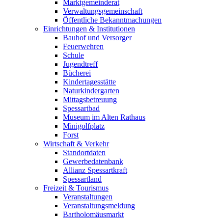
Marktgemeinderat
Verwaltungsgemeinschaft
Öffentliche Bekanntmachungen
Einrichtungen & Institutionen
Bauhof und Versorger
Feuerwehren
Schule
Jugendtreff
Bücherei
Kindertagesstätte
Naturkindergarten
Mittagsbetreuung
Spessartbad
Museum im Alten Rathaus
Minigolfplatz
Forst
Wirtschaft & Verkehr
Standortdaten
Gewerbedatenbank
Allianz Spessartkraft
Spessartland
Freizeit & Tourismus
Veranstaltungen
Veranstaltungsmeldung
Bartholomäusmarkt