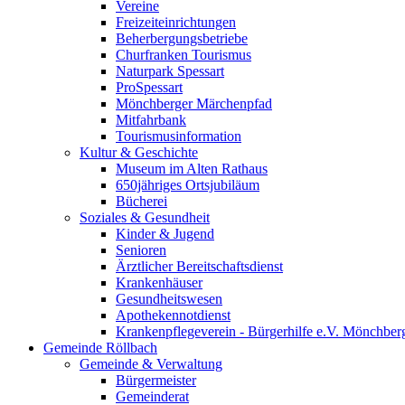
Vereine
Freizeiteinrichtungen
Beherbergungsbetriebe
Churfranken Tourismus
Naturpark Spessart
ProSpessart
Mönchberger Märchenpfad
Mitfahrbank
Tourismusinformation
Kultur & Geschichte
Museum im Alten Rathaus
650jähriges Ortsjubiläum
Bücherei
Soziales & Gesundheit
Kinder & Jugend
Senioren
Ärztlicher Bereitschaftsdienst
Krankenhäuser
Gesundheitswesen
Apothekennotdienst
Krankenpflegeverein - Bürgerhilfe e.V. Mönchber
Gemeinde Röllbach
Gemeinde & Verwaltung
Bürgermeister
Gemeinderat