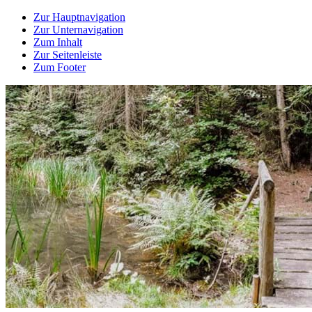
Zur Hauptnavigation
Zur Unternavigation
Zum Inhalt
Zur Seitenleiste
Zum Footer