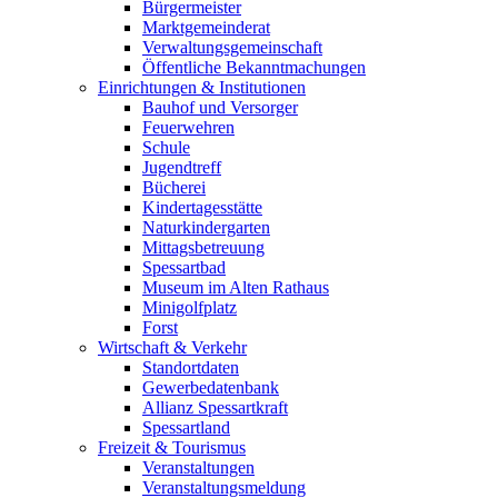
Bürgermeister
Marktgemeinderat
Verwaltungsgemeinschaft
Öffentliche Bekanntmachungen
Einrichtungen & Institutionen
Bauhof und Versorger
Feuerwehren
Schule
Jugendtreff
Bücherei
Kindertagesstätte
Naturkindergarten
Mittagsbetreuung
Spessartbad
Museum im Alten Rathaus
Minigolfplatz
Forst
Wirtschaft & Verkehr
Standortdaten
Gewerbedatenbank
Allianz Spessartkraft
Spessartland
Freizeit & Tourismus
Veranstaltungen
Veranstaltungsmeldung