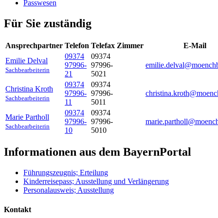
Passwesen
Für Sie zuständig
Ansprechpartner
Telefon
Telefax
Zimmer
E-Mail
09374
09374
Emilie
Delval
97996-
97996-
emilie.delval@moench
Sachbearbeiterin
21
5021
09374
09374
Christina
Kroth
97996-
97996-
christina.kroth@moenc
Sachbearbeiterin
11
5011
09374
09374
Marie
Partholl
97996-
97996-
marie.partholl@moenc
Sachbearbeiterin
10
5010
Informationen aus dem BayernPortal
Führungszeugnis; Erteilung
Kinderreisepass; Ausstellung und Verlängerung
Personalausweis; Ausstellung
Kontakt