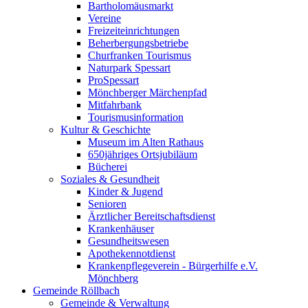
Bartholomäusmarkt
Vereine
Freizeiteinrichtungen
Beherbergungsbetriebe
Churfranken Tourismus
Naturpark Spessart
ProSpessart
Mönchberger Märchenpfad
Mitfahrbank
Tourismusinformation
Kultur & Geschichte
Museum im Alten Rathaus
650jähriges Ortsjubiläum
Bücherei
Soziales & Gesundheit
Kinder & Jugend
Senioren
Ärztlicher Bereitschaftsdienst
Krankenhäuser
Gesundheitswesen
Apothekennotdienst
Krankenpflegeverein - Bürgerhilfe e.V.
Mönchberg
Gemeinde Röllbach
Gemeinde & Verwaltung