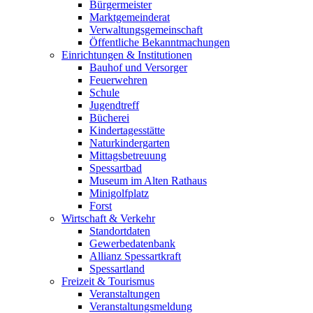
Bürgermeister
Marktgemeinderat
Verwaltungsgemeinschaft
Öffentliche Bekanntmachungen
Einrichtungen & Institutionen
Bauhof und Versorger
Feuerwehren
Schule
Jugendtreff
Bücherei
Kindertagesstätte
Naturkindergarten
Mittagsbetreuung
Spessartbad
Museum im Alten Rathaus
Minigolfplatz
Forst
Wirtschaft & Verkehr
Standortdaten
Gewerbedatenbank
Allianz Spessartkraft
Spessartland
Freizeit & Tourismus
Veranstaltungen
Veranstaltungsmeldung