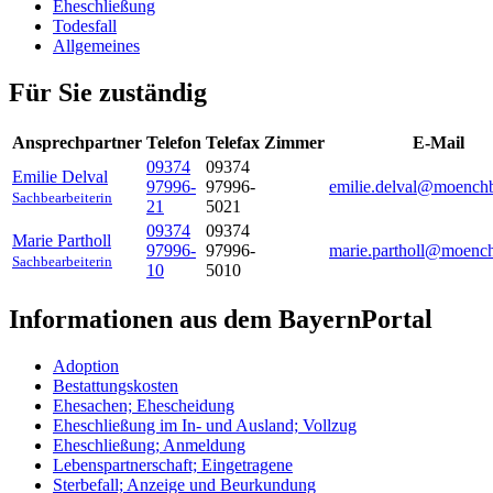
Eheschließung
Todesfall
Allgemeines
Für Sie zuständig
Ansprechpartner
Telefon
Telefax
Zimmer
E-Mail
09374
09374
Emilie
Delval
97996-
97996-
emilie.delval@moench
Sachbearbeiterin
21
5021
09374
09374
Marie
Partholl
97996-
97996-
marie.partholl@moenc
Sachbearbeiterin
10
5010
Informationen aus dem BayernPortal
Adoption
Bestattungskosten
Ehesachen; Ehescheidung
Eheschließung im In- und Ausland; Vollzug
Eheschließung; Anmeldung
Lebenspartnerschaft; Eingetragene
Sterbefall; Anzeige und Beurkundung