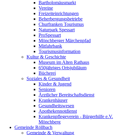
Bartholomäusmarkt
Vereine
Freizeiteinrichtungen
Beherbergungsbetriebe
Churfranken Tourismus
Naturpark Spessart
ProSpessart
Mönchberger Märchenpfad
Mitfahrbank
Tourismusinformation
Kultur & Geschichte
Museum im Alten Rathaus
650jähriges Ortsjubiläum
Bücherei
Soziales & Gesundheit
Kinder & Jugend
Senioren
Ärztlicher Bereitschaftsdienst
Krankenhäuser
Gesundheitswesen
Apothekennotdienst
Krankenpflegeverein - Bürgerhilfe e.V.
Mönchberg
Gemeinde Röllbach
Gemeinde & Verwaltung