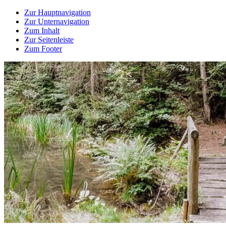
Zur Hauptnavigation
Zur Unternavigation
Zum Inhalt
Zur Seitenleiste
Zum Footer