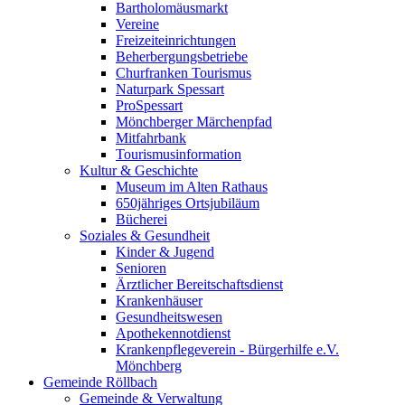
Bartholomäusmarkt
Vereine
Freizeiteinrichtungen
Beherbergungsbetriebe
Churfranken Tourismus
Naturpark Spessart
ProSpessart
Mönchberger Märchenpfad
Mitfahrbank
Tourismusinformation
Kultur & Geschichte
Museum im Alten Rathaus
650jähriges Ortsjubiläum
Bücherei
Soziales & Gesundheit
Kinder & Jugend
Senioren
Ärztlicher Bereitschaftsdienst
Krankenhäuser
Gesundheitswesen
Apothekennotdienst
Krankenpflegeverein - Bürgerhilfe e.V.
Mönchberg
Gemeinde Röllbach
Gemeinde & Verwaltung