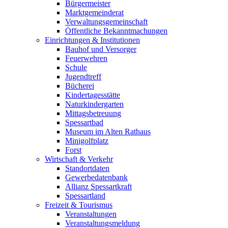
Bürgermeister
Marktgemeinderat
Verwaltungsgemeinschaft
Öffentliche Bekanntmachungen
Einrichtungen & Institutionen
Bauhof und Versorger
Feuerwehren
Schule
Jugendtreff
Bücherei
Kindertagesstätte
Naturkindergarten
Mittagsbetreuung
Spessartbad
Museum im Alten Rathaus
Minigolfplatz
Forst
Wirtschaft & Verkehr
Standortdaten
Gewerbedatenbank
Allianz Spessartkraft
Spessartland
Freizeit & Tourismus
Veranstaltungen
Veranstaltungsmeldung