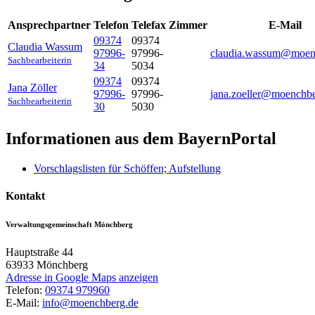
Ansprechpartner
Telefon
Telefax
Zimmer
E-Mail
09374
09374
Claudia
Wassum
97996-
97996-
claudia.wassum@moen
Sachbearbeiterin
34
5034
09374
09374
Jana
Zöller
97996-
97996-
jana.zoeller@moenchbe
Sachbearbeiterin
30
5030
Informationen aus dem BayernPortal
Vorschlagslisten für Schöffen; Aufstellung
Kontakt
Verwaltungsgemeinschaft Mönchberg
Hauptstraße 44
63933
Mönchberg
Adresse in Google Maps anzeigen
Telefon:
09374 979960
E-Mail:
info@moenchberg.de