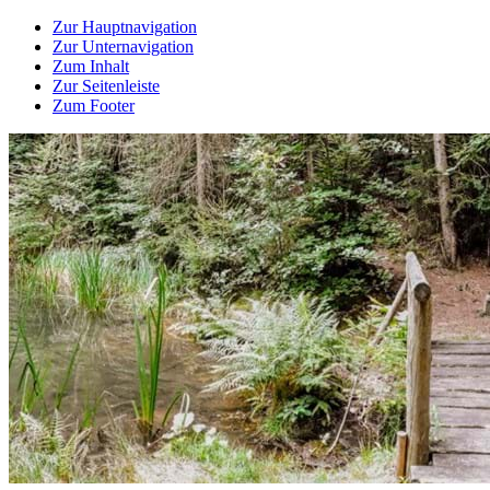
Zur Hauptnavigation
Zur Unternavigation
Zum Inhalt
Zur Seitenleiste
Zum Footer