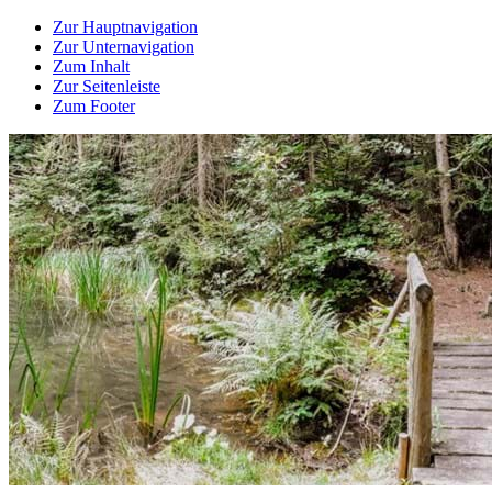
Zur Hauptnavigation
Zur Unternavigation
Zum Inhalt
Zur Seitenleiste
Zum Footer