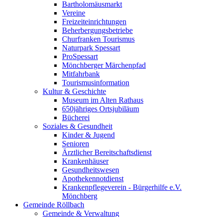
Bartholomäusmarkt
Vereine
Freizeiteinrichtungen
Beherbergungsbetriebe
Churfranken Tourismus
Naturpark Spessart
ProSpessart
Mönchberger Märchenpfad
Mitfahrbank
Tourismusinformation
Kultur & Geschichte
Museum im Alten Rathaus
650jähriges Ortsjubiläum
Bücherei
Soziales & Gesundheit
Kinder & Jugend
Senioren
Ärztlicher Bereitschaftsdienst
Krankenhäuser
Gesundheitswesen
Apothekennotdienst
Krankenpflegeverein - Bürgerhilfe e.V.
Mönchberg
Gemeinde Röllbach
Gemeinde & Verwaltung