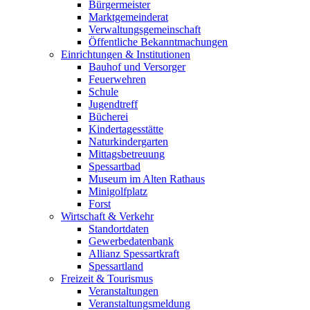
Bürgermeister
Marktgemeinderat
Verwaltungsgemeinschaft
Öffentliche Bekanntmachungen
Einrichtungen & Institutionen
Bauhof und Versorger
Feuerwehren
Schule
Jugendtreff
Bücherei
Kindertagesstätte
Naturkindergarten
Mittagsbetreuung
Spessartbad
Museum im Alten Rathaus
Minigolfplatz
Forst
Wirtschaft & Verkehr
Standortdaten
Gewerbedatenbank
Allianz Spessartkraft
Spessartland
Freizeit & Tourismus
Veranstaltungen
Veranstaltungsmeldung