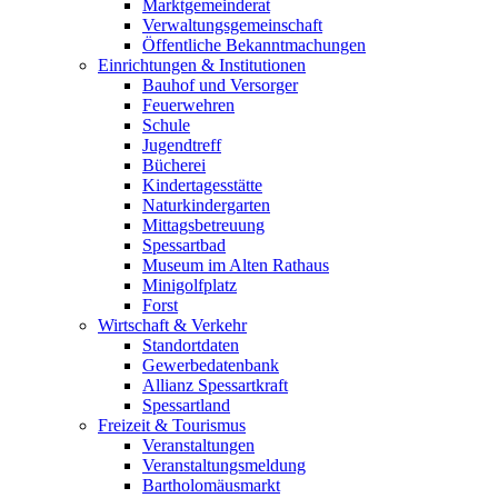
Marktgemeinderat
Verwaltungsgemeinschaft
Öffentliche Bekanntmachungen
Einrichtungen & Institutionen
Bauhof und Versorger
Feuerwehren
Schule
Jugendtreff
Bücherei
Kindertagesstätte
Naturkindergarten
Mittagsbetreuung
Spessartbad
Museum im Alten Rathaus
Minigolfplatz
Forst
Wirtschaft & Verkehr
Standortdaten
Gewerbedatenbank
Allianz Spessartkraft
Spessartland
Freizeit & Tourismus
Veranstaltungen
Veranstaltungsmeldung
Bartholomäusmarkt