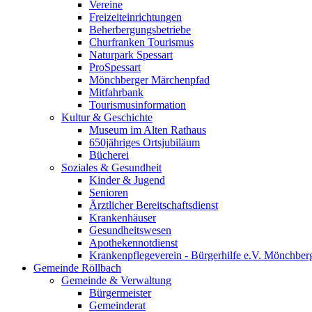
Vereine
Freizeiteinrichtungen
Beherbergungsbetriebe
Churfranken Tourismus
Naturpark Spessart
ProSpessart
Mönchberger Märchenpfad
Mitfahrbank
Tourismusinformation
Kultur & Geschichte
Museum im Alten Rathaus
650jähriges Ortsjubiläum
Bücherei
Soziales & Gesundheit
Kinder & Jugend
Senioren
Ärztlicher Bereitschaftsdienst
Krankenhäuser
Gesundheitswesen
Apothekennotdienst
Krankenpflegeverein - Bürgerhilfe e.V. Mönchber
Gemeinde Röllbach
Gemeinde & Verwaltung
Bürgermeister
Gemeinderat