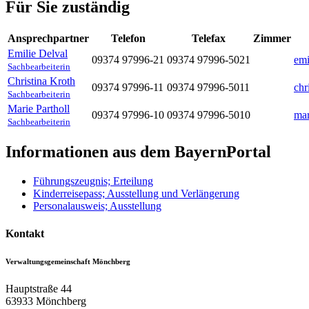
Für Sie zuständig
Ansprechpartner
Telefon
Telefax
Zimmer
Emilie
Delval
09374 97996-21
09374 97996-5021
emi
Sachbearbeiterin
Christina
Kroth
09374 97996-11
09374 97996-5011
chr
Sachbearbeiterin
Marie
Partholl
09374 97996-10
09374 97996-5010
mar
Sachbearbeiterin
Informationen aus dem BayernPortal
Führungszeugnis; Erteilung
Kinderreisepass; Ausstellung und Verlängerung
Personalausweis; Ausstellung
Kontakt
Verwaltungsgemeinschaft Mönchberg
Hauptstraße 44
63933
Mönchberg