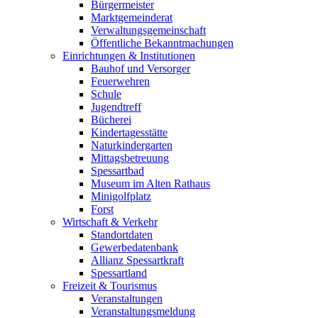
Bürgermeister
Marktgemeinderat
Verwaltungsgemeinschaft
Öffentliche Bekanntmachungen
Einrichtungen & Institutionen
Bauhof und Versorger
Feuerwehren
Schule
Jugendtreff
Bücherei
Kindertagesstätte
Naturkindergarten
Mittagsbetreuung
Spessartbad
Museum im Alten Rathaus
Minigolfplatz
Forst
Wirtschaft & Verkehr
Standortdaten
Gewerbedatenbank
Allianz Spessartkraft
Spessartland
Freizeit & Tourismus
Veranstaltungen
Veranstaltungsmeldung