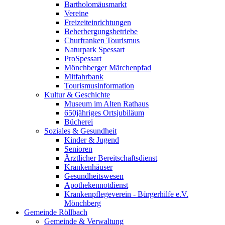
Bartholomäusmarkt
Vereine
Freizeiteinrichtungen
Beherbergungsbetriebe
Churfranken Tourismus
Naturpark Spessart
ProSpessart
Mönchberger Märchenpfad
Mitfahrbank
Tourismusinformation
Kultur & Geschichte
Museum im Alten Rathaus
650jähriges Ortsjubiläum
Bücherei
Soziales & Gesundheit
Kinder & Jugend
Senioren
Ärztlicher Bereitschaftsdienst
Krankenhäuser
Gesundheitswesen
Apothekennotdienst
Krankenpflegeverein - Bürgerhilfe e.V.
Mönchberg
Gemeinde Röllbach
Gemeinde & Verwaltung