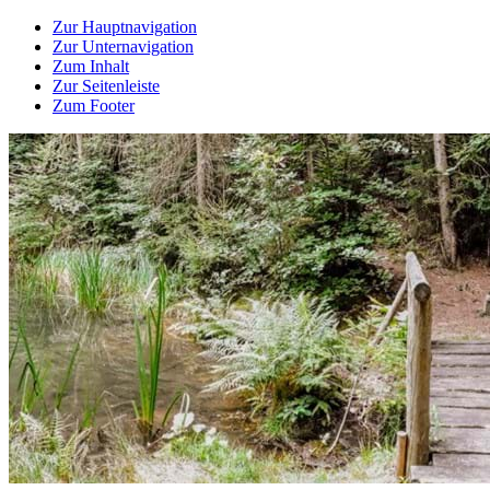
Zur Hauptnavigation
Zur Unternavigation
Zum Inhalt
Zur Seitenleiste
Zum Footer