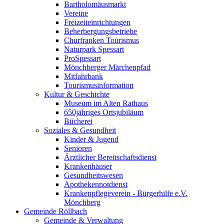
Bartholomäusmarkt
Vereine
Freizeiteinrichtungen
Beherbergungsbetriebe
Churfranken Tourismus
Naturpark Spessart
ProSpessart
Mönchberger Märchenpfad
Mitfahrbank
Tourismusinformation
Kultur & Geschichte
Museum im Alten Rathaus
650jähriges Ortsjubiläum
Bücherei
Soziales & Gesundheit
Kinder & Jugend
Senioren
Ärztlicher Bereitschaftsdienst
Krankenhäuser
Gesundheitswesen
Apothekennotdienst
Krankenpflegeverein - Bürgerhilfe e.V.
Mönchberg
Gemeinde Röllbach
Gemeinde & Verwaltung