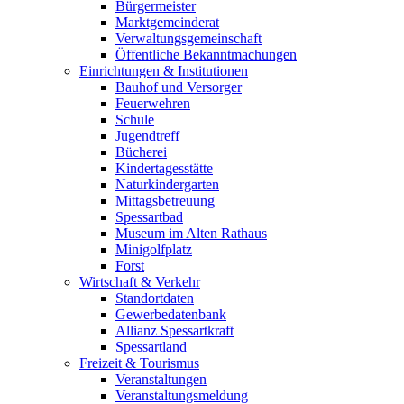
Bürgermeister
Marktgemeinderat
Verwaltungsgemeinschaft
Öffentliche Bekanntmachungen
Einrichtungen & Institutionen
Bauhof und Versorger
Feuerwehren
Schule
Jugendtreff
Bücherei
Kindertagesstätte
Naturkindergarten
Mittagsbetreuung
Spessartbad
Museum im Alten Rathaus
Minigolfplatz
Forst
Wirtschaft & Verkehr
Standortdaten
Gewerbedatenbank
Allianz Spessartkraft
Spessartland
Freizeit & Tourismus
Veranstaltungen
Veranstaltungsmeldung