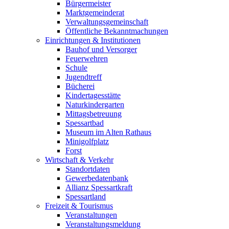
Bürgermeister
Marktgemeinderat
Verwaltungsgemeinschaft
Öffentliche Bekanntmachungen
Einrichtungen & Institutionen
Bauhof und Versorger
Feuerwehren
Schule
Jugendtreff
Bücherei
Kindertagesstätte
Naturkindergarten
Mittagsbetreuung
Spessartbad
Museum im Alten Rathaus
Minigolfplatz
Forst
Wirtschaft & Verkehr
Standortdaten
Gewerbedatenbank
Allianz Spessartkraft
Spessartland
Freizeit & Tourismus
Veranstaltungen
Veranstaltungsmeldung