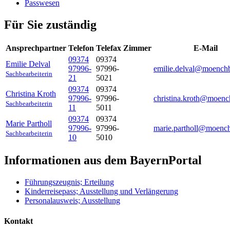
Passwesen
Für Sie zuständig
Ansprechpartner
Telefon
Telefax
Zimmer
E-Mail
09374
09374
Emilie
Delval
97996-
97996-
emilie.delval@moench
Sachbearbeiterin
21
5021
09374
09374
Christina
Kroth
97996-
97996-
christina.kroth@moenc
Sachbearbeiterin
11
5011
09374
09374
Marie
Partholl
97996-
97996-
marie.partholl@moenc
Sachbearbeiterin
10
5010
Informationen aus dem BayernPortal
Führungszeugnis; Erteilung
Kinderreisepass; Ausstellung und Verlängerung
Personalausweis; Ausstellung
Kontakt