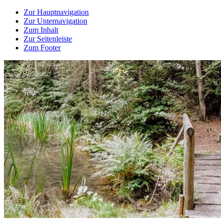
Zur Hauptnavigation
Zur Unternavigation
Zum Inhalt
Zur Seitenleiste
Zum Footer