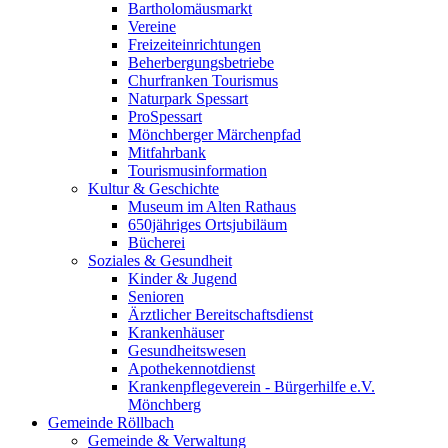
Bartholomäusmarkt
Vereine
Freizeiteinrichtungen
Beherbergungsbetriebe
Churfranken Tourismus
Naturpark Spessart
ProSpessart
Mönchberger Märchenpfad
Mitfahrbank
Tourismusinformation
Kultur & Geschichte
Museum im Alten Rathaus
650jähriges Ortsjubiläum
Bücherei
Soziales & Gesundheit
Kinder & Jugend
Senioren
Ärztlicher Bereitschaftsdienst
Krankenhäuser
Gesundheitswesen
Apothekennotdienst
Krankenpflegeverein - Bürgerhilfe e.V.
Mönchberg
Gemeinde Röllbach
Gemeinde & Verwaltung