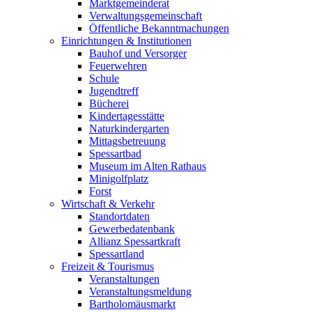
Marktgemeinderat
Verwaltungsgemeinschaft
Öffentliche Bekanntmachungen
Einrichtungen & Institutionen
Bauhof und Versorger
Feuerwehren
Schule
Jugendtreff
Bücherei
Kindertagesstätte
Naturkindergarten
Mittagsbetreuung
Spessartbad
Museum im Alten Rathaus
Minigolfplatz
Forst
Wirtschaft & Verkehr
Standortdaten
Gewerbedatenbank
Allianz Spessartkraft
Spessartland
Freizeit & Tourismus
Veranstaltungen
Veranstaltungsmeldung
Bartholomäusmarkt