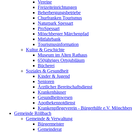
Vereine
Freizeiteinrichtungen
Beherbergungsbetriebe
Churfranken Tourismus
Naturpark Spessart
ProSpessart
Mönchberger Märchenpfad
Mitfahrbank
Tourismusinformation
Kultur & Geschichte
Museum im Alten Rathaus
650jähriges Ortsjubiläum
Bücherei
Soziales & Gesundheit
Kinder & Jugend
Senioren
Ärztlicher Bereitschaftsdienst
Krankenhäuser
Gesundheitswesen
Apothekennotdienst
Krankenpflegeverein - Bürgerhilfe e.V. Mönchber
Gemeinde Röllbach
Gemeinde & Verwaltung
Bürgermeister
Gemeinderat