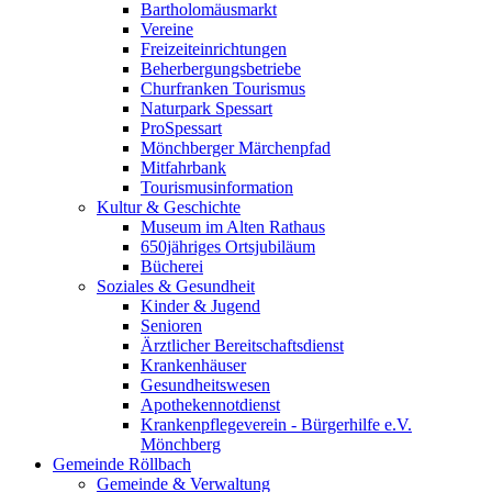
Bartholomäusmarkt
Vereine
Freizeiteinrichtungen
Beherbergungsbetriebe
Churfranken Tourismus
Naturpark Spessart
ProSpessart
Mönchberger Märchenpfad
Mitfahrbank
Tourismusinformation
Kultur & Geschichte
Museum im Alten Rathaus
650jähriges Ortsjubiläum
Bücherei
Soziales & Gesundheit
Kinder & Jugend
Senioren
Ärztlicher Bereitschaftsdienst
Krankenhäuser
Gesundheitswesen
Apothekennotdienst
Krankenpflegeverein - Bürgerhilfe e.V.
Mönchberg
Gemeinde Röllbach
Gemeinde & Verwaltung