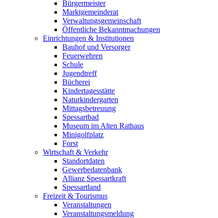
Bürgermeister
Marktgemeinderat
Verwaltungsgemeinschaft
Öffentliche Bekanntmachungen
Einrichtungen & Institutionen
Bauhof und Versorger
Feuerwehren
Schule
Jugendtreff
Bücherei
Kindertagesstätte
Naturkindergarten
Mittagsbetreuung
Spessartbad
Museum im Alten Rathaus
Minigolfplatz
Forst
Wirtschaft & Verkehr
Standortdaten
Gewerbedatenbank
Allianz Spessartkraft
Spessartland
Freizeit & Tourismus
Veranstaltungen
Veranstaltungsmeldung